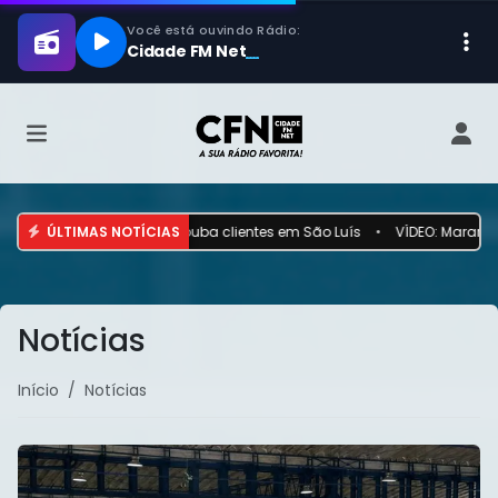
 funcionários e rouba clientes em São Luís
ÚLTIMAS NOTÍCIAS
•
VÍDEO: Maranhense diz te
Notícias
Início
Notícias