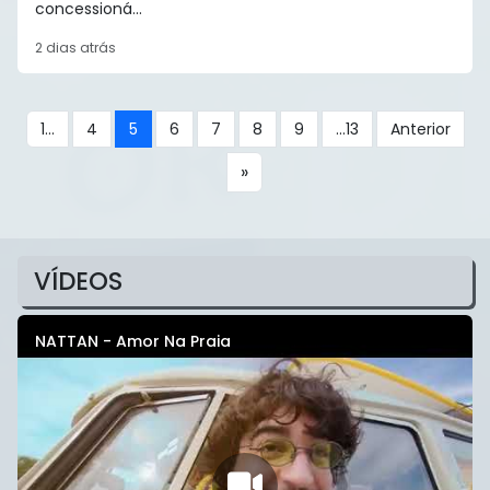
concessioná...
2 dias atrás
1...
4
5
6
7
8
9
...13
Anterior
VÍDEOS
NATTAN - Amor Na Praia