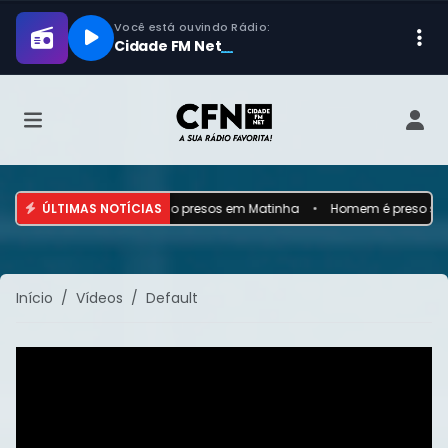
pro de vulnerável são presos em Matinha
ÚLTIMAS NOTÍCIAS
•
Homem é preso suspeito d
Início
Vídeos
Default