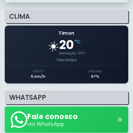
CLIMA
Timon
20
☀️
°C
Sensação:
21
°C
Céu Limpo
VENTO
UMIDADE
5 km/h
97%
WHATSAPP
Fale conosco
via WhatsApp