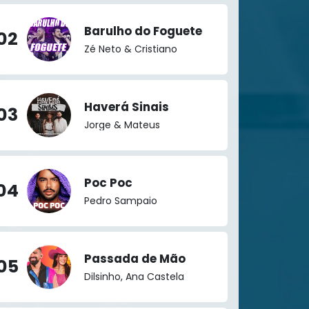
Barulho do Foguete
02
Zé Neto & Cristiano
Haverá Sinais
03
Jorge & Mateus
Poc Poc
04
Pedro Sampaio
Passada de Mão
05
Dilsinho, Ana Castela