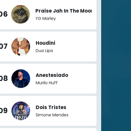
Praise Jah In The Moonlight
06
YG Marley
Houdini
07
Dua Lipa
Anestesiado
08
Murilo Huff
Dois Tristes
09
Simone Mendes