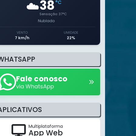
38
☁️
°C
Sensação:
37
°C
Nublado
VENTO
UMIDADE
7 km/h
22%
WHATSAPP
Fale conosco
via WhatsApp
APLICATIVOS
Multiplataforma
App Web