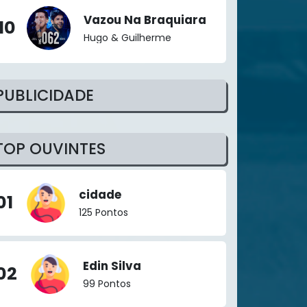
Vazou Na Braquiara
10
Hugo & Guilherme
PUBLICIDADE
TOP OUVINTES
cidade
01
125 Pontos
Edin Silva
02
99 Pontos