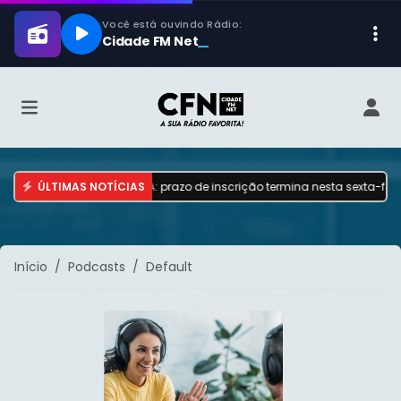
e dos Bombeiros no MA: prazo de inscrição termina nesta sexta-feira (7
ÚLTIMAS NOTÍCIAS
Início
Podcasts
Default